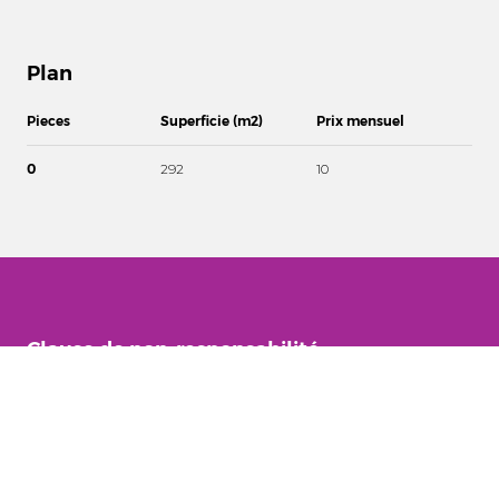
Plan
Pieces
Superficie (m2)
Prix mensuel
0
292
10
Clause de non-responsabilité
Nos informations sur les propriétés disponibles sont sur demande !
(contactez-nous par téléphone/e-mail ou via le formulaire de contact
et détaillez-nous vos intérêts et les biens qui pourraient vous
intéresser).