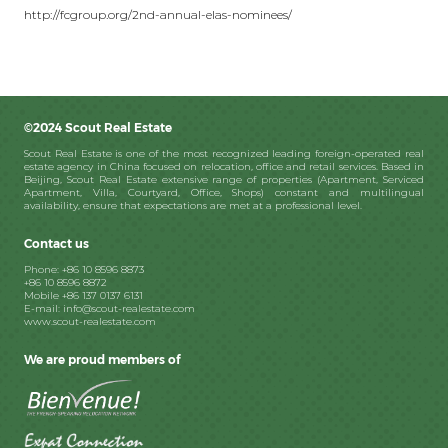
http://fcgroup.org/2nd-annual-elas-nominees/
©2024 Scout Real Estate
Scout Real Estate is one of the most recognized leading foreign-operated real
estate agency in China focused on relocation, office and retail services. Based in
Beijing, Scout Real Estate extensive range of properties (Apartment, Serviced
Apartment, Villa, Courtyard, Office, Shops) constant and multilingual
availability, ensure that expectations are met at a professional level.
Contact us
Phone: +86 10 8596 8873
+86 10 8596 8872
Mobile +86 137 0137 6131
E-mail: info@scout-realestate.com
www.scout-realestate.com
We are proud members of